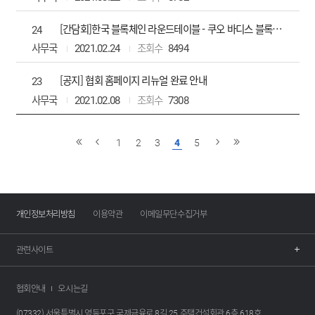
[간담회]한국 블록체인 라운드테이블 - 쿠오 바디스 블록체인, 전중훤 한국블록체인협회 글로벌협력위원장 토론 참석
24
사무국
2021.02.24
8494
[공지] 협회 홈페이지 리뉴얼 완료 안내
23
사무국
2021.02.08
7308
1
2
3
4
5
개인정보처리방침
이용약관
이메일무단수집거부
관련사이트
협회안내
오시는길
(07332) 서울특별시 영등포구 국제금융로 8길 25 주택건설회관 6층 618호