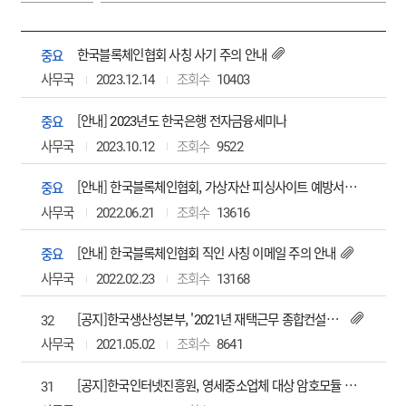
한국블록체인협회 사칭 사기 주의 안내
중요
사무국
2023.12.14
10403
[안내] 2023년도 한국은행 전자금융세미나
중요
사무국
2023.10.12
9522
[안내] 한국블록체인협회, 가상자산 피싱사이트 예방서비스 개시
중요
사무국
2022.06.21
13616
[안내] 한국블록체인협회 직인 사칭 이메일 주의 안내
중요
사무국
2022.02.23
13168
[공지]한국생산성본부, '2021년 재택근무 종합컨설팅 지원사업 수요기업 3차 모집 공고'
32
사무국
2021.05.02
8641
[공지]한국인터넷진흥원, 영세중소업체 대상 암호모듈 시험평가 지원
31