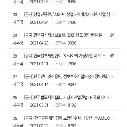
사무국
2021.04.26
8495
[공지]창업진흥원, '2021년 창업도약패키지 지원사업 성장촉진프로그램' 창업기업 모집
30
사무국
2021.04.24
7436
[공지]한국지식재산보호원, '2021년도 영업비밀 유출 피해기업 디지털포렌식 지원사업 시행 공고'
29
사무국
2021.04.23
9328
[공지]한국블록체인협회, '아시아의 가상자산 제도' 간담회 개최(4/26(월), 오전 10시)
28
사무국
2021.04.21
7836
[공지]한국인터넷진흥원, 정보보호산업분쟁조정위원회 '정보보호산업분쟁조정제도'
27
사무국
2021.04.14
9091
[공지]한국블록체인협회, 가상자산업권법TF 국회 세미나 '가상자산업권법 왜 필요한가?'(4/9(금), 오전10시) 개최
26
사무국
2021.03.31
8192
[공지]'한국블록체인협회·보험연수원, '가상자산 AML·CFT 실무과정'(全 금융권) 개최
25
사무국
2021.03.22
8782