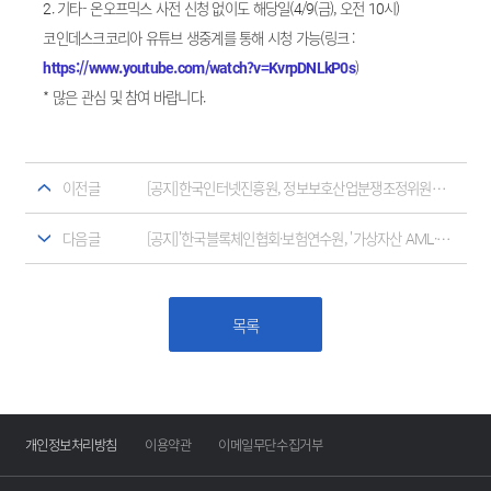
2. 기타- 온오프믹스 사전 신청 없이도 해당일(4/9(금), 오전 10시)
코인데스크코리아 유튜브 생중계를 통해 시청 가능(링크 :
https://www.youtube.com/watch?v=KvrpDNLkP0s
)
* 많은 관심 및 참여 바랍니다.
이전글
[공지]한국인터넷진흥원, 정보보호산업분쟁조정위원회 '정보보호산업분쟁조정제도'
다음글
[공지]'한국블록체인협회·보험연수원, '가상자산 AML·CFT 실무과정'(全 금융권) 개최
목록
개인정보처리방침
이용약관
이메일무단수집거부