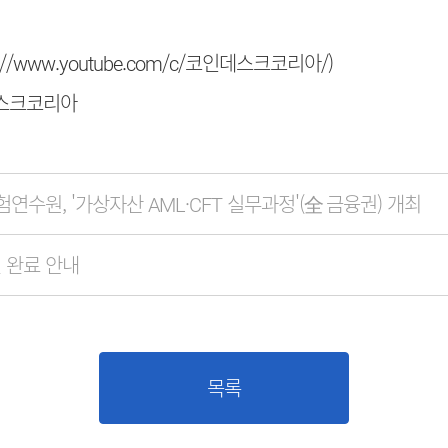
s://www.youtube.com/c/코인데스크코리아/
)
데스크코리아
연수원, '가상자산 AML·CFT 실무과정'(全 금융권) 개최
 완료 안내
목록