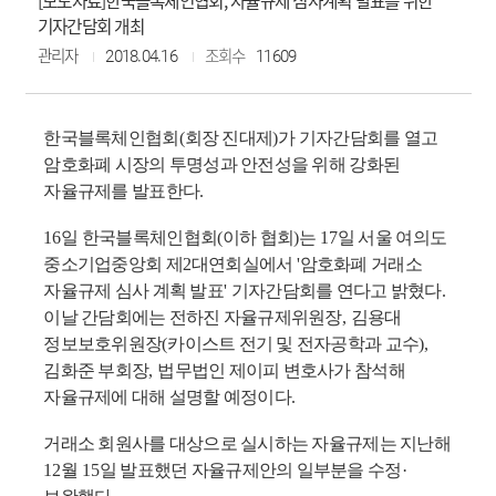
[보도자료]한국블록체인협회, 자율규제 심사계획 발표를 위한
기자간담회 개최
관리자
2018.04.16
조회수
11609
한국블록체인협회
(
회장 진대제
)
가 기자간담회를 열고
암호화폐 시장의 투명성과 안전성을 위해 강화된
자율규제를 발표한다
.
16
일 한국블록체인협회
(
이하 협회
)
는
17
일 서울 여의도
중소기업중앙회 제
2
대연회실에서
'
암호화폐 거래소
자율규제 심사 계획 발표
'
기자간담회를 연다고 밝혔다
.
이날 간담회에는 전하진 자율규제위원장
,
김용대
정보보호위원장
(
카이스트 전기 및 전자공학과 교수
),
김화준 부회장
,
법무법인 제이피 변호사가 참석해
자율규제에 대해 설명할 예정이다
.
거래소 회원사를 대상으로 실시하는 자율규제는 지난해
12
월
15
일 발표했던 자율규제안의 일부분을 수정
·