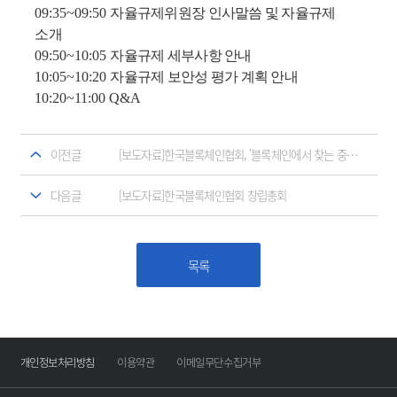
09:35~09:50
자율규제위원장 인사말씀 및 자율규제
소개
09:50~10:05
자율규제 세부사항 안내
10:05~10:20
자율규제 보안성 평가 계획 안내
10:20~11:00 Q&A
이전글
[보도자료]한국블록체인협회, '블록체인에서 찾는 중소벤처기업의 새로운 기회' 컨퍼런스 개최
다음글
[보도자료]한국블록체인협회 창립총회
목록
개인정보처리방침
이용약관
이메일무단수집거부