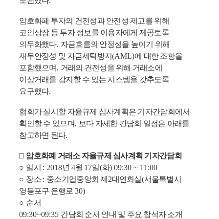
보완했다
.
암호화폐 투자의 건전성과 안전성 제고를 위해
코인상장 등 투자 정보를 이용자에게 제공토록
의무화했다
.
자금흐름의 안정성을 높이기 위해
재무안정성 및 자금세탁방지
(AML)
에 대한 조항을
포함했으며
,
거래의 건전성을 위해 거래소에
이상거래를 감지할 수 있는 시스템을 갖추도록
요구했다
.
협회가 실시할 자율규제 심사계획은 기자간담회에서
확인할 수 있으며
,
보다 자세한 간담회 일정은 아래를
참고하면 된다
.
□
암호화폐 거래소 자율규제 심사계획 기자간담회
○
일시
: 2018
년
4
월
17
일
(
화
) 09:30 ~ 11:00
○
장소
:
중소기업중앙회 제
2
대연회실
(
서울특별시
영등포구 은행로
30)
○
순서
09:30~09:35
간담회 순서 안내 및 주요 참석자 소개