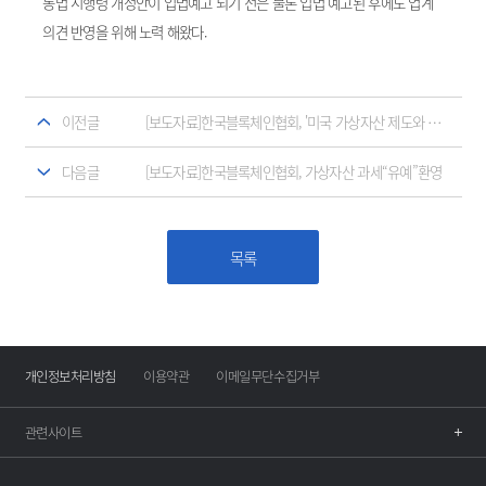
동법 시행령 개정안이 입법예고 되기 전은 물론 입법 예고된 후에도 업계
의견 반영을 위해 노력 해왔다.
이전글
[보도자료]한국블록체인협회, '미국 가상자산 제도와 금융기관 동향' 간담회 개최
다음글
[보도자료]한국블록체인협회, 가상자산 과세“유예”환영
목록
개인정보처리방침
이용약관
이메일무단수집거부
관련사이트