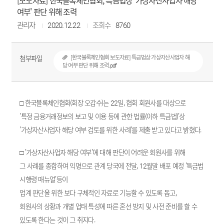
[보도자료] 한국블록체인협회, 특금법상 '가상자산사업자 해당
여부' 판단 위해 조력
관리자
2020.12.22
조회수
8760
첨부파일
[한국블록체인협회 보도자료] 특금법상 가상자산사업자 해
당 여부 판단 위해 조력.pdf
□ 한국블록체인협회(회장 오갑수)는 22일, 협회 회원사를 대상으로
'특정 금융거래정보의 보고 및 이용 등에 관한 법률(이하 특금법)'상
'가상자산사업자 해당 여부 검토를 위한 사례'를 제출 받고 있다고 밝혔다.
□ '가상자산사업자 해당 여부'에 대해 판단이 어려운 회원사를 위해
그 사례를 종합하여 익명으로 관계 당국에 전달, 12월말 배포 예정 '특금법
시행령 매뉴얼'등이
업계 판단을 위한 보다 구체적인 자료로 기능할 수 있도록 돕고,
회원사의 상황과 개별 업태 특성에 따른 혼선 방지 및 사전 준비를 할 수
있도록 한다는 것이 그 취지다.