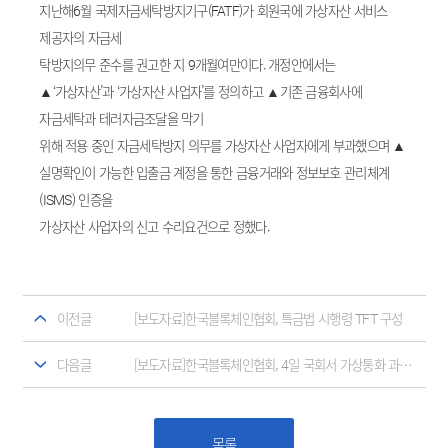
지난해6월 국제자금세탁방지기구(FATF)가 회원국에 가상자산 서비스
제공자의 자금세
탁방지의무 준수를 권고한 지 9개월여만이다. 개정안에서는
▲‘가상자산’과 ‘가상자산 사업자’를 정의하고 ▲기존 금융회사에
자금세탁과 테러자금조달을 막기
위해 적용 중인 자금세탁방지 의무를 가상자산 사업자에게 부과했으며 ▲
실명확인이 가능한 입출금 계정을 통한 금융거래와 정보보호 관리체계
(ISMS) 인증을
가상자산 사업자의 신고 수리요건으로 정했다.
이전글
[보도자료]한국블록체인협회, 특금법 시행령 TFT 구성
다음글
[보도자료]한국블록체인협회, 4일 국회서 가상통화 과세방안 정책심포지엄 개최
목록