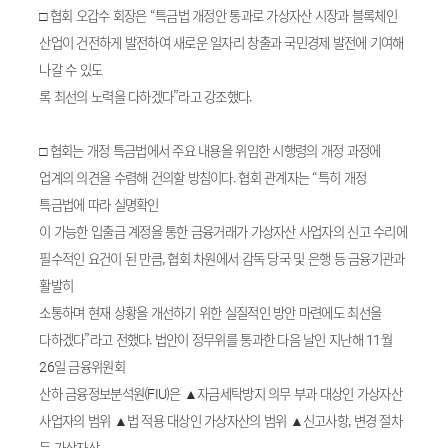
□ 협회 오갑수 회장은 “특금법 개정안 통과로 가상자산 시장과 블록체인
산업이 건전하게 발전하여 새로운 일자리 창출과 국민경제 발전에 기여해
나갈 수 있도
록 최선의 노력을 다하겠다”라고 강조했다.
□ 협회는 개정 특금법에서 주요 내용을 위임한 시행령의 개정 과정에
업계의 의견을 수렴해 건의할 방침이다. 협회 관계자는 “특히 개정
특금법에 따라 실명확인
이 가능한 입출금 계정을 통한 금융거래가 가상자산 사업자의 신고 수리에
필수적인 요건이 된 만큼, 협회 차원에서 감독 당국 및 은행 등 금융기관과
활발히
소통하며 현재 상황을 개선하기 위한 실질적인 방안 마련에도 최선을
다하겠다”라고 전했다. 법안이 정무위를 통과한 다음 날인 지난해 11월
26일 금융위원회
산하 금융정보분석원(FIU)은 ▲자금세탁방지 의무 부과 대상인 가상자산
사업자의 범위 ▲법 적용 대상인 가상자산의 범위 ▲신고사항, 변경 절차
등 가상자산