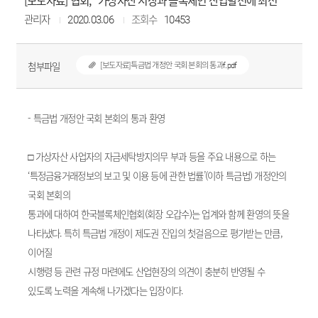
[보도자료] 협회, "가상자산 시장과 블록체인 산업발전에 최선"
관리자
2020.03.06
조회수
10453
첨부파일
[보도자료]특금법 개정안 국회 본회의 통과f.pdf
- 특금법 개정안 국회 본회의 통과 환영
□ 가상자산 사업자의 자금세탁방지의무 부과 등을 주요 내용으로 하는
‘특정금융거래정보의 보고 및 이용 등에 관한 법률’(이하 특금법) 개정안의
국회 본회의
통과에 대하여 한국블록체인협회(회장 오갑수)는 업계와 함께 환영의 뜻을
나타냈다. 특히 특금법 개정이 제도권 진입의 첫걸음으로 평가받는 만큼,
이어질
시행령 등 관련 규정 마련에도 산업현장의 의견이 충분히 반영될 수
있도록 노력을 계속해 나가겠다는 입장이다.