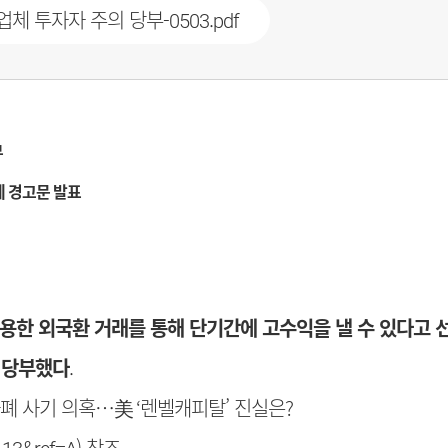
 투자자 주의 당부-0503.pdf
부
에
경고문 발표
용한 외국환 거래를 통해 단기간에 고수익을 낼 수 있다고 
 당부했다
.
화폐 사기 의혹…美 ‘렌벨캐피탈’ 진실은?
113&ref=A
) 참조