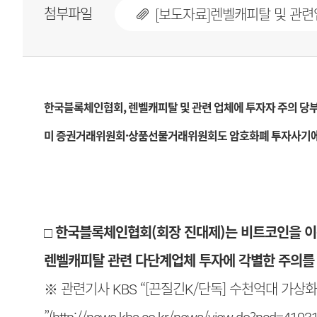
첨부파일
[보도자료]렌벨캐피탈 및 관련업체
한국블록체인협회, 렌벨캐피탈 및 관련 업체에 투자자 주의 당
미 증권거래위원회·상품선물거래위원회도 암호화폐 투자사기
□
한국블록체인협회(회장 진대제)는 비트코인을 이
렌벨캐피탈 관련 다단계업체 투자에 각별한 주의를
※ 관련기사 KBS “[끈질긴K/단독] 수천억대 가상
”(
http://news.kbs.co.kr/news/view.do?ncd=4193