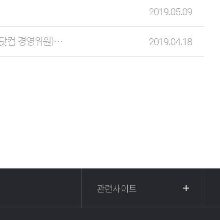
2019.05.09
[보도자료]한국블록체인협회, 신임 암호화폐거래소 운영위원장에 허백영 (비티씨코리아닷컴 경영위원)신규 선임
2019.04.18
관련사이트