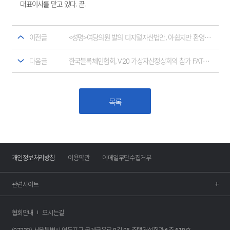
대표이사를 맡고 있다. 끝.
이전글
<성명>여당의원 발의 디지털자산법안, 아쉽지만 환영하는 바이다
다음글
한국블록체인협회, V20 가상자산정상회의 참가 FATF 등 글로벌규제기관과 정책논의
목록
개인정보처리방침
이용약관
이메일무단수집거부
관련사이트
협회안내
오시는길