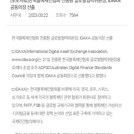
[보도자료]한국블록체인협회 전중훤 글로벌협력위원장, IDAXA
공동의장 선출
사무국
2023.03.22
조회수
7564
한국블록체인협회 전중훤 글로벌협력위원장, IDAXA 공동의장 선출
□ IDAXA(International Digital Asset Exchange Association,
www.idaxa.org)는
21일 전중훤 한국블록체인협회 글로벌협력위원장을
로레타 조셉 호주 ADFSC(Australian Digital Finance Standards
Council) 의장과 함께 IDAXA 공동회장으로 선출했다고 밝혔다.
□ IDAXA는 한국블록체인협회를 비롯해 미국, 영국, 호주, 스위스,
싱가포르 등 세계 각국의 블록체인 관련 협회가 회원사로 참여하고
있으며, FATF, FSB 등 글로벌 규제기구와 협력을 통해 블록체인∙가상자산
∙디지털금융 등에 대한 정책 논의와 산업 표준 구축에 기여하고 있는
국제민간협의체이다.