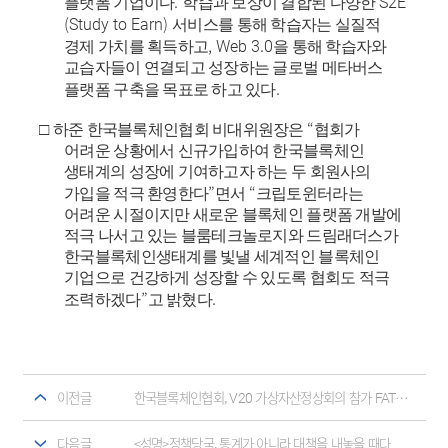
.
S2E
플랫폼 기업이다
학습과 보상이 결합된 다양한
(Study to Earn)
서비스를 통해 학습자는 실질적
, Web 3.0
경제 가치를 획득하고
을 통해 학습자와
교습자들이 연결되고 성장하는 글로벌 메타버스
.
플랫폼 구축을 목표로 하고 있다
“
□
하준 한국블록체인협회 비대위원장은
협회가
어려운 상황에서 신규가입하여 한국블록체인
생태계의 성장에 기여하고자 하는 두 회원사의
”
“
가입을 적극 환영한다
면서
크립토윈터라는
어려운 시절이지만 새로운 블록체인 플랫폼 개발에
적극 나서고 있는 블룸테크놀로지와 드림래더스가
한국블록체인생태계를 빛낼 세계적인 블록체인
기업으로 건강하게 성장할 수 있도록 협회도 적극
”
.
조력하겠다
고 밝혔다
이전글
한국블록체인협회, V20 가상자산정상회의 참가 FATF 등 글로벌규제기관과 정책논의
다음글
<성명>정책당국, 통계가 아니라 대책을 내놓을 때다