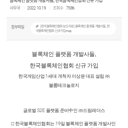
블록체인 플랫폼 개발사들, 한국블록체인협회 신규 가입
사무국
2022.10.19
조회수
7586
첨부파일
[한국블록체인협회 보도자료] 블록체인 플랫폼 개발사들, 한
국블록체인협회 신규가입.hwp
블록체인 플랫폼 개발사들
,
한국블록체인협회 신규 가입
1
한국게임산업
세대 개척자 이상윤 대표 설립
㈜
블룸테크놀로지
S2E
글로벌
플랫폼 준비
中
인
㈜
드림래더스
19
□
한국블록체인협회는
일 블록체인 플랫폼 개발사인