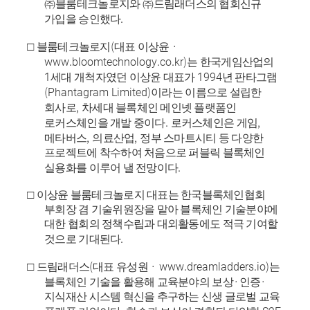
㈜
블룸테크놀로지와
㈜
드림래더스의 협회신규
.
가입을 승인했다
(
·
□
블룸테크놀로지
대표 이상윤
www.bloomtechnology.co.kr)
는 한국게임산업의
1
1994
세대 개척자였던 이상윤 대표가
년 판타그램
(Phantagram Limited)
이라는 이름으로 설립한
,
회사로
차세대 블록체인 메인넷 플랫폼인
.
,
로커스체인을 개발 중이다
로커스체인은 게임
,
,
메타버스
의료산업
정부 스마트시티 등 다양한
프로젝트에 착수하여 처음으로 퍼블릭 블록체인
.
실용화를 이루어 낼 전망이다
□
이상윤 블룸테크놀로지 대표는 한국블록체인협회
부회장 겸 기술위원장을 맡아 블록체인 기술분야에
대한 협회의 정책수립과 대외활동에도 적극 기여할
.
것으로 기대된다
(
·
www.dreamladders.io)
□
드림래더스
대표 유성원
는
·
·
블록체인 기술을 활용해 교육분야의 보상
인증
지식재산 시스템 혁신을 추구하는 신생 글로벌 교육