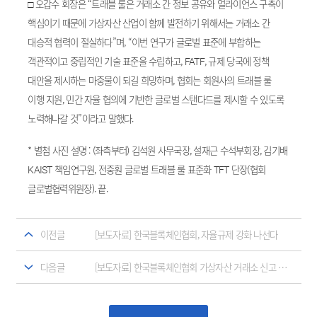
□ 오갑수 회장은 “트래블 룰은 거래소 간 정보 공유와 얼라이언스 구축이
핵심이기 때문에 가상자산 산업이 함께 발전하기 위해서는 거래소 간
대승적 협력이 절실하다”며, “이번 연구가 글로벌 표준에 부합하는
객관적이고 중립적인 기술 표준을 수립하고, FATF, 규제 당국에 정책
대안을 제시하는 마중물이 되길 희망하며, 협회는 회원사의 트래블 룰
이행 지원, 민간 자율 협의에 기반한 글로벌 스탠다드를 제시할 수 있도록
노력해나갈 것”이라고 말했다.
* 별첨 사진 설명 : (좌측부터) 김석원 사무국장, 설재근 수석부회장, 김기배
KAIST 책임연구원, 전중훤 글로벌 트래블 룰 표준화 TFT 단장(협회
글로벌협력위원장). 끝.
이전글
[보도자료] 한국블록체인협회, 자율규제 강화 나선다
다음글
[보도자료] 한국블록체인협회 가상자산 거래소 신고 정상화 대책 마련 촉구