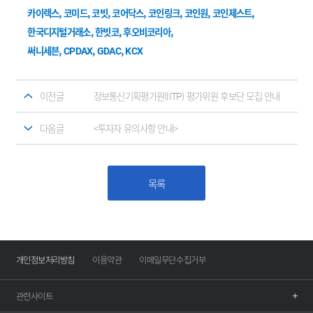
카이렉스,
코미드, 코빗, 코어닥스, 코인링크, 코인원, 코인제스트,
한국디지털거래소, 한빗코, 후오비코리아,
써니세븐, CPDAX, GDAC, KCX
이전글
정보통신기획평가원(IITP) 평가위원 후보단 모집 안내
다음글
<투자자 유의사항 안내>
목록
개인정보처리방침
이용약관
이메일무단수집거부
관련사이트