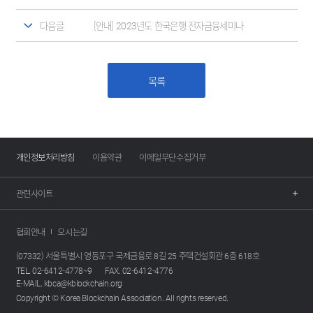
다음글
[안내] 2023년도 한국은행 전자금융세미나
목록
개인정보처리방침
이용약관
이메일무단수집거부
관련사이트
협회안내
오시는길
(07332) 서울특별시 영등포구 국제금융로 8길 25 주택건설회관 6층 618호
TEL. 02-6412-4778~9
FAX. 02-6412-4776
E-MAIL. kbca@kblockchain.org
Copyright © Korea Blockchain Association. All rights reserved.