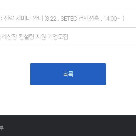
략 세미나 안내 (8.22 , SETEC 컨벤션홀 , 14:00~_)
술특례상장 컨설팅 지원 기업모집
목록
부