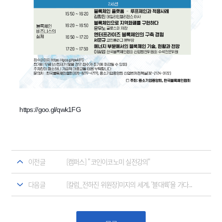
https://goo.gl/qwk1FG
이전글
[캠퍼스] "코인이코노미 실전강의"
다음글
[칼럼_전하진 위원장]미지의 세계, '블대륙'을 가다...