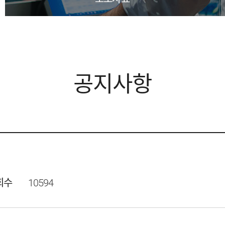
공지사항
회수
10594