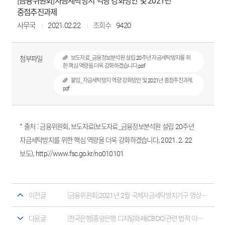
[금융위원회]자금세탁방지 역량 강화방안 및 2021년
중점추진과제
사무국
2021.02.22
조회수
9420
첨부파일
보도자료_금융정보분석원 설립 20주년 자금세탁방지를 위
한 핵심 역량을 더욱 강화하겠습니다.pdf
붙임_자금세탁방지 역량 강화방안 및 2021년 중점추진과제.
pdf
* 출처 : 금융위원회, 보도자료(보도자료_금융정보분석원 설립 20주년
자금세탁방지를 위한 핵심 역량을 더욱 강화하겠습니다, 2021. 2. 22
보도),
http://www.fsc.go.kr/no010101
이전글
[금융위원회]2021년 2월 국제자금세탁방지기구 영상총회 참석 결과
다음글
[한국은행]중앙은행 디지털화폐(CBDC)관련 법적 이슈 및 법령 제·개정 방향