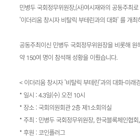
민병두 국회정무위원장,(사)여시재와의 공동주최로
'이더리움 창시자 비탈릭 부테린과의 대화' 를 개최
공동주최이신 민병두 국회정무위원장을 비롯해 원혜영
약 150여 명이 참석해 성황을 이뤘습니다.
< 이더리움 창시자 '비탈릭 부테린'과의 대화-미래경
* 일시 : 4.3일(수) 오전 10시
* 장소 : 국회의원회관 2층 제1소회의실
* 주최 : 민병두 국회정무위원장, 한국블록체인협회,
* 후원 : 코인플러그