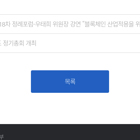
18차 정례포럼-우태희 위원장 강연 "블록체인 산업적용을 위
도 정기총회 개최
목록
부