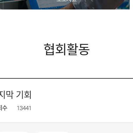
협회활동
지막 기회
회수
13441