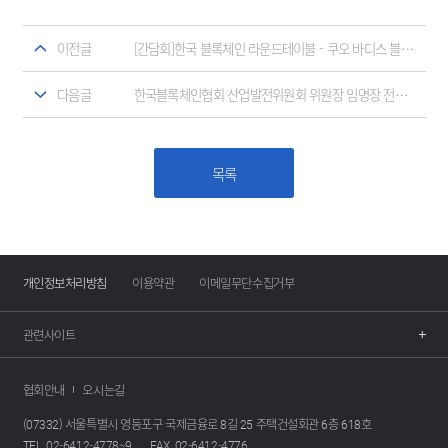
이전글
[간담회]한국 블록체인 라운드테이블 - 쿠오 바디스 블록체인, 전중훤 한국블록체인협회 글로벌협력위원장 토론 참석
다음글
한국블록체인협회 산업발전위원회 위원장 임명장 전달 및 부위원장 위촉
목록
개인정보처리방침
이용약관
이메일무단수집거부
관련사이트
협회안내
오시는길
(07332) 서울특별시 영등포구 국제금융로 8길 25 주택건설회관 6층 618호
TEL. 02-6412-4778~9
FAX. 02-6412-4776